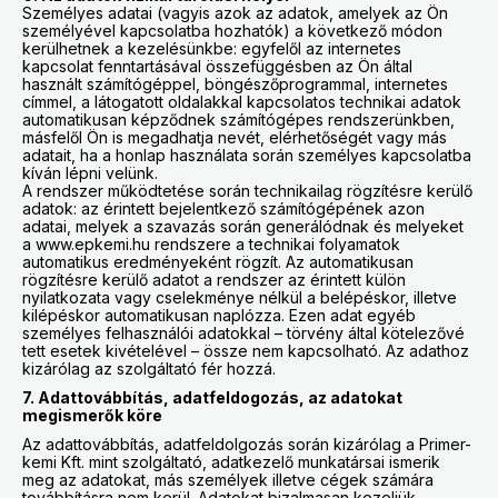
Személyes adatai (vagyis azok az adatok, amelyek az Ön
személyével kapcsolatba hozhatók) a következő módon
kerülhetnek a kezelésünkbe: egyfelől az internetes
kapcsolat fenntartásával összefüggésben az Ön által
használt számítógéppel, böngészőprogrammal, internetes
címmel, a látogatott oldalakkal kapcsolatos technikai adatok
automatikusan képződnek számítógépes rendszerünkben,
másfelől Ön is megadhatja nevét, elérhetőségét vagy más
adatait, ha a honlap használata során személyes kapcsolatba
kíván lépni velünk.
A rendszer működtetése során technikailag rögzítésre kerülő
adatok: az érintett bejelentkező számítógépének azon
adatai, melyek a szavazás során generálódnak és melyeket
a www.epkemi.hu rendszere a technikai folyamatok
automatikus eredményeként rögzít. Az automatikusan
rögzítésre kerülő adatot a rendszer az érintett külön
nyilatkozata vagy cselekménye nélkül a belépéskor, illetve
kilépéskor automatikusan naplózza. Ezen adat egyéb
személyes felhasználói adatokkal – törvény által kötelezővé
tett esetek kivételével – össze nem kapcsolható. Az adathoz
kizárólag az szolgáltató fér hozzá.
7. Adattovábbítás, adatfeldogozás, az adatokat
megismerők köre
Az adattovábbítás, adatfeldolgozás során kizárólag a Primer-
kemi Kft. mint szolgáltató, adatkezelő munkatársai ismerik
meg az adatokat, más személyek illetve cégek számára
továbbításra nem kerül. Adatokat bizalmasan kezeljük.