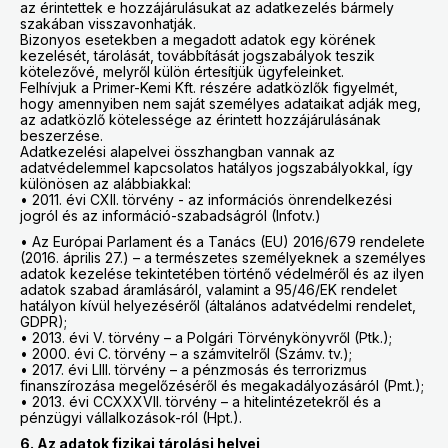
az érintettek e hozzájárulásukat az adatkezelés bármely
szakában visszavonhatják.
Bizonyos esetekben a megadott adatok egy körének
kezelését, tárolását, továbbítását jogszabályok teszik
kötelezővé, melyről külön értesítjük ügyfeleinket.
Felhívjuk a Primer-Kemi Kft. részére adatközlők figyelmét,
hogy amennyiben nem saját személyes adataikat adják meg,
az adatközlő kötelessége az érintett hozzájárulásának
beszerzése.
Adatkezelési alapelvei összhangban vannak az
adatvédelemmel kapcsolatos hatályos jogszabályokkal, így
különösen az alábbiakkal:
• 2011. évi CXII. törvény - az információs önrendelkezési
jogról és az információ-szabadságról (Infotv.)
• Az Európai Parlament és a Tanács (EU) 2016/679 rendelete
(2016. április 27.) – a természetes személyeknek a személyes
adatok kezelése tekintetében történő védelméről és az ilyen
adatok szabad áramlásáról, valamint a 95/46/EK rendelet
hatályon kívül helyezéséről (általános adatvédelmi rendelet,
GDPR);
• 2013. évi V. törvény – a Polgári Törvénykönyvről (Ptk.);
• 2000. évi C. törvény – a számvitelről (Számv. tv.);
• 2017. évi LIII. törvény – a pénzmosás és terrorizmus
finanszírozása megelőzéséről és megakadályozásáról (Pmt.);
• 2013. évi CCXXXVII. törvény – a hitelintézetekről és a
pénzügyi vállalkozások-ról (Hpt.).
6. Az adatok fizikai tárolási helyei