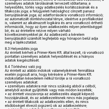
személyes adatok tárolásának tervezett időtartama; a
helyesbítés, törlés vagy adatkezelés korlátozásának és a
tiltakozás joga; a felügyeleti hatósághoz címzett panasz
benyújtásának joga; az adatforrásokra vonatkozó információ;
az automatizált döntéshozatal ténye, ideértve a profilalkotást
is, valamint az alkalmazott logikára és arra vonatkozó érthető
információk, hogy az ilyen adatkezelés milyen jelentőséggel
bír, és az érintettre nézve milyen várható
következményekkel jár. Az adatkezelő a kérelem
benyújtásától számított legfeljebb egy hónapon belül adja
meg a tájékoztatást.
8.3 Helyesbítés joga
Az érintett kérheti a Primer-Kemi Kft. által kezelt, rá vonatkozó
pontatlan személyes adatok helyesbítését és a hiányos
adatok kiegészítését.
8.4 Törléshez való jog
Az érintett az alábbi indokok valamelyikének fennállása
esetén jogosult arra, hogy kérésére a Primer-Kemi Kft.
indokolatlan késedelem nélkül törölje a rá vonatkozó
személyes adatokat:
• személyes adatokra már nincs szükség abból a célból,
amelyből azokat gyűjtötték vagy más módon kezelték;
• az érintett visszavonja az adatkezelés alapját képező
hozzájárulását, és az adatkezelésnek nincs más jogalapja;
• az érintett tiltakozik az adatkezelés ellen, és nincs
elsőbbséget élvező jogszerű ok az adatkezelésre;