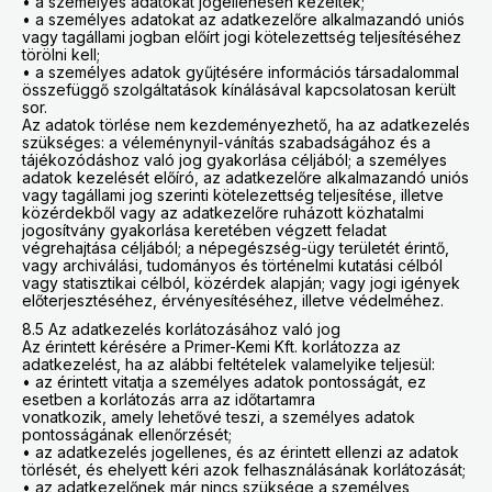
• a személyes adatokat jogellenesen kezelték;
• a személyes adatokat az adatkezelőre alkalmazandó uniós
vagy tagállami jogban előírt jogi kötelezettség teljesítéséhez
törölni kell;
• a személyes adatok gyűjtésére információs társadalommal
összefüggő szolgáltatások kínálásával kapcsolatosan került
sor.
Az adatok törlése nem kezdeményezhető, ha az adatkezelés
szükséges: a véleménynyil-vánítás szabadságához és a
tájékozódáshoz való jog gyakorlása céljából; a személyes
adatok kezelését előíró, az adatkezelőre alkalmazandó uniós
vagy tagállami jog szerinti kötelezettség teljesítése, illetve
közérdekből vagy az adatkezelőre ruházott közhatalmi
jogosítvány gyakorlása keretében végzett feladat
végrehajtása céljából; a népegészség-ügy területét érintő,
vagy archiválási, tudományos és történelmi kutatási célból
vagy statisztikai célból, közérdek alapján; vagy jogi igények
előterjesztéséhez, érvényesítéséhez, illetve védelméhez.
8.5 Az adatkezelés korlátozásához való jog
Az érintett kérésére a Primer-Kemi Kft. korlátozza az
adatkezelést, ha az alábbi feltételek valamelyike teljesül:
• az érintett vitatja a személyes adatok pontosságát, ez
esetben a korlátozás arra az időtartamra
vonatkozik, amely lehetővé teszi, a személyes adatok
pontosságának ellenőrzését;
• az adatkezelés jogellenes, és az érintett ellenzi az adatok
törlését, és ehelyett kéri azok felhasználásának korlátozását;
• az adatkezelőnek már nincs szüksége a személyes