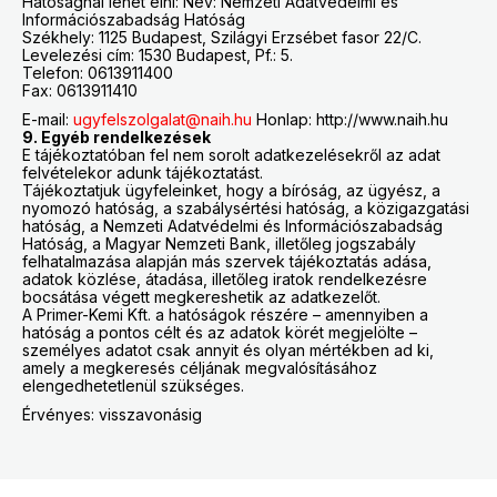
Hatóságnál lehet élni: Név: Nemzeti Adatvédelmi és
Információszabadság Hatóság
Székhely: 1125 Budapest, Szilágyi Erzsébet fasor 22/C.
Levelezési cím: 1530 Budapest, Pf.: 5.
Telefon: 0613911400
Fax: 0613911410
E-mail:
ugyfelszolgalat@naih.hu
Honlap: http://www.naih.hu
9. Egyéb rendelkezések
E tájékoztatóban fel nem sorolt adatkezelésekről az adat
felvételekor adunk tájékoztatást.
Tájékoztatjuk ügyfeleinket, hogy a bíróság, az ügyész, a
nyomozó hatóság, a szabálysértési hatóság, a közigazgatási
hatóság, a Nemzeti Adatvédelmi és Információszabadság
Hatóság, a Magyar Nemzeti Bank, illetőleg jogszabály
felhatalmazása alapján más szervek tájékoztatás adása,
adatok közlése, átadása, illetőleg iratok rendelkezésre
bocsátása végett megkereshetik az adatkezelőt.
A Primer-Kemi Kft. a hatóságok részére – amennyiben a
hatóság a pontos célt és az adatok körét megjelölte –
személyes adatot csak annyit és olyan mértékben ad ki,
amely a megkeresés céljának megvalósításához
elengedhetetlenül szükséges.
Érvényes: visszavonásig