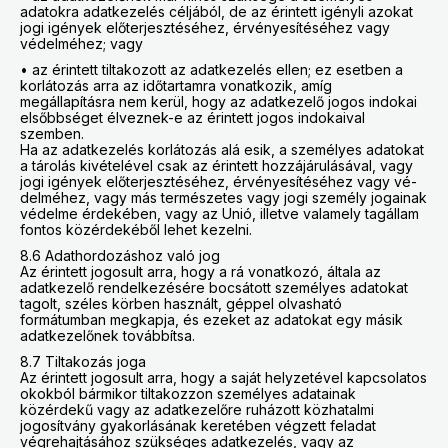
adatokra adatkezelés céljából, de az érintett igényli azokat
jogi igények előterjesztéséhez, érvényesítéséhez vagy
védelméhez; vagy
• az érintett tiltakozott az adatkezelés ellen; ez esetben a
korlátozás arra az időtartamra vonatkozik, amíg
megállapításra nem kerül, hogy az adatkezelő jogos indokai
elsőbbséget élveznek-e az érintett jogos indokaival
szemben.
Ha az adatkezelés korlátozás alá esik, a személyes adatokat
a tárolás kivételével csak az érintett hozzájárulásával, vagy
jogi igények előterjesztéséhez, érvényesítéséhez vagy vé-
delméhez, vagy más természetes vagy jogi személy jogainak
védelme érdekében, vagy az Unió, illetve valamely tagállam
fontos közérdekéből lehet kezelni.
8.6 Adathordozáshoz való jog
Az érintett jogosult arra, hogy a rá vonatkozó, általa az
adatkezelő rendelkezésére bocsátott személyes adatokat
tagolt, széles körben használt, géppel olvasható
formátumban megkapja, és ezeket az adatokat egy másik
adatkezelőnek továbbítsa.
8.7 Tiltakozás joga
Az érintett jogosult arra, hogy a saját helyzetével kapcsolatos
okokból bármikor tiltakozzon személyes adatainak
közérdekű vagy az adatkezelőre ruházott közhatalmi
jogosítvány gyakorlásának keretében végzett feladat
végrehajtásához szükséges adatkezelés, vagy az