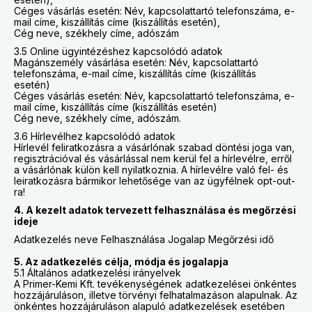
Céges vásárlás esetén: Név, kapcsolattartó telefonszáma, e-
mail címe, kiszállítás címe (kiszállítás esetén),
Cég neve, székhely címe, adószám
3.5 Online ügyintézéshez kapcsolódó adatok
Magánszemély vásárlása esetén: Név, kapcsolattartó
telefonszáma, e-mail címe, kiszállítás címe (kiszállítás
esetén)
Céges vásárlás esetén: Név, kapcsolattartó telefonszáma, e-
mail címe, kiszállítás címe (kiszállítás esetén)
Cég neve, székhely címe, adószám.
3.6 Hírlevélhez kapcsolódó adatok
Hírlevél feliratkozásra a vásárlónak szabad döntési joga van,
regisztrációval és vásárlással nem kerül fel a hírlevélre, erről
a vásárlónak külön kell nyilatkoznia. A hírlevélre való fel- és
leiratkozásra bármikor lehetősége van az ügyfélnek opt-out-
ra!
4. A kezelt adatok tervezett felhasználása és megőrzési
ideje
Adatkezelés neve Felhasználása Jogalap Megőrzési idő
5. Az adatkezelés célja, módja és jogalapja
5.1 Általános adatkezelési irányelvek
A Primer-Kemi Kft. tevékenységének adatkezelései önkéntes
hozzájáruláson, illetve törvényi felhatalmazáson alapulnak. Az
önkéntes hozzájáruláson alapuló adatkezelések esetében