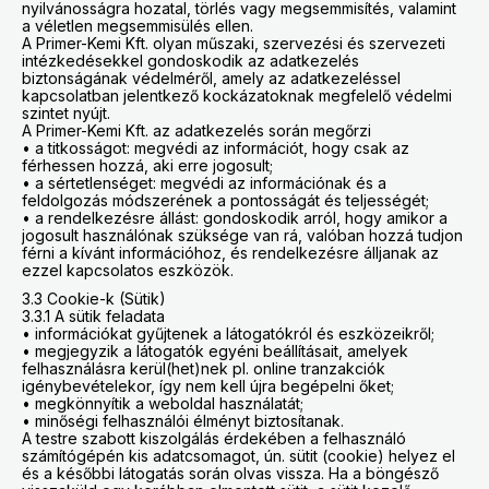
nyilvánosságra hozatal, törlés vagy megsemmisítés, valamint
a véletlen megsemmisülés ellen.
A Primer-Kemi Kft. olyan műszaki, szervezési és szervezeti
intézkedésekkel gondoskodik az adatkezelés
biztonságának védelméről, amely az adatkezeléssel
kapcsolatban jelentkező kockázatoknak megfelelő védelmi
szintet nyújt.
A Primer-Kemi Kft. az adatkezelés során megőrzi
• a titkosságot: megvédi az információt, hogy csak az
férhessen hozzá, aki erre jogosult;
• a sértetlenséget: megvédi az információnak és a
feldolgozás módszerének a pontosságát és teljességét;
• a rendelkezésre állást: gondoskodik arról, hogy amikor a
jogosult használónak szüksége van rá, valóban hozzá tudjon
férni a kívánt információhoz, és rendelkezésre álljanak az
ezzel kapcsolatos eszközök.
3.3 Cookie-k (Sütik)
3.3.1 A sütik feladata
• információkat gyűjtenek a látogatókról és eszközeikről;
• megjegyzik a látogatók egyéni beállításait, amelyek
felhasználásra kerül(het)nek pl. online tranzakciók
igénybevételekor, így nem kell újra begépelni őket;
• megkönnyítik a weboldal használatát;
• minőségi felhasználói élményt biztosítanak.
A testre szabott kiszolgálás érdekében a felhasználó
számítógépén kis adatcsomagot, ún. sütit (cookie) helyez el
és a későbbi látogatás során olvas vissza. Ha a böngésző