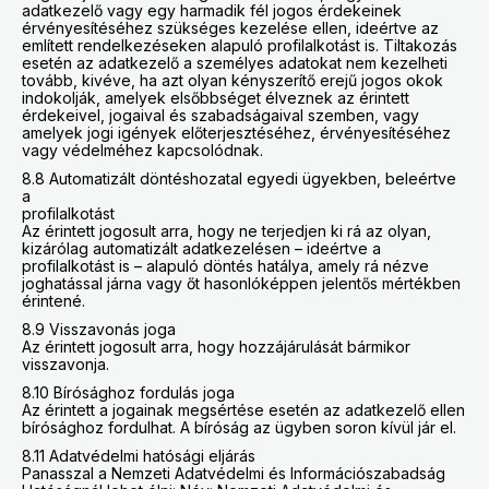
adatkezelő vagy egy harmadik fél jogos érdekeinek
érvényesítéséhez szükséges kezelése ellen, ideértve az
említett rendelkezéseken alapuló profilalkotást is. Tiltakozás
esetén az adatkezelő a személyes adatokat nem kezelheti
tovább, kivéve, ha azt olyan kényszerítő erejű jogos okok
indokolják, amelyek elsőbbséget élveznek az érintett
érdekeivel, jogaival és szabadságaival szemben, vagy
amelyek jogi igények előterjesztéséhez, érvényesítéséhez
vagy védelméhez kapcsolódnak.
8.8 Automatizált döntéshozatal egyedi ügyekben, beleértve
a
profilalkotást
Az érintett jogosult arra, hogy ne terjedjen ki rá az olyan,
kizárólag automatizált adatkezelésen – ideértve a
profilalkotást is – alapuló döntés hatálya, amely rá nézve
joghatással járna vagy őt hasonlóképpen jelentős mértékben
érintené.
8.9 Visszavonás joga
Az érintett jogosult arra, hogy hozzájárulását bármikor
visszavonja.
8.10 Bírósághoz fordulás joga
Az érintett a jogainak megsértése esetén az adatkezelő ellen
bírósághoz fordulhat. A bíróság az ügyben soron kívül jár el.
8.11 Adatvédelmi hatósági eljárás
Panasszal a Nemzeti Adatvédelmi és Információszabadság