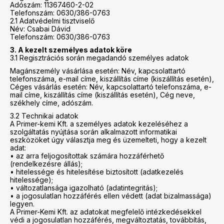
Adószám: 11367460-2-02
Telefonszám: 0630/386-0763
2.1 Adatvédelmi tisztviselő
Név: Csabai Dávid
Telefonszám: 0630/386-0763
3. A kezelt személyes adatok köre
3.1 Regisztrációs során megadandó személyes adatok
Magánszemély vásárlása esetén: Név, kapcsolattartó
telefonszáma, e-mail címe, kiszállítás címe (kiszállítás esetén),
Céges vásárlás esetén: Név, kapcsolattartó telefonszáma, e-
mail címe, kiszállítás címe (kiszállítás esetén), Cég neve,
székhely címe, adószám.
3.2 Technikai adatok
A Primer-kemi Kft. a személyes adatok kezeléséhez a
szolgáltatás nyújtása során alkalmazott informatikai
eszközöket úgy választja meg és üzemelteti, hogy a kezelt
adat:
• az arra feljogosítottak számára hozzáférhető
(rendelkezésre állás);
• hitelessége és hitelesítése biztosított (adatkezelés
hitelessége);
• változatlansága igazolható (adatintegritás);
• a jogosulatlan hozzáférés ellen védett (adat bizalmassága)
legyen.
A Primer-Kemi Kft. az adatokat megfelelő intézkedésekkel
védi a jogosulatlan hozzáférés, megváltoztatás, továbbítás,