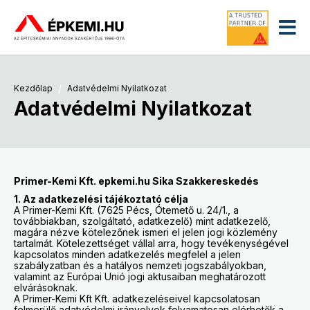
/
Kezdőlap
Adatvédelmi Nyilatkozat
Adatvédelmi Nyilatkozat
Primer-Kemi Kft. epkemi.hu Sika Szakkereskedés
1. Az adatkezelési tájékoztató célja
A Primer-Kemi Kft. (7625 Pécs, Ótemető u. 24/1., a
továbbiakban, szolgáltató, adatkezelő) mint adatkezelő,
magára nézve kötelezőnek ismeri el jelen jogi közlemény
tartalmát. Kötelezettséget vállal arra, hogy tevékenységével
kapcsolatos minden adatkezelés megfelel a jelen
szabályzatban és a hatályos nemzeti jogszabályokban,
valamint az Európai Unió jogi aktusaiban meghatározott
elvárásoknak.
A Primer-Kemi Kft Kft. adatkezeléseivel kapcsolatosan
felmerülő adatvédelmi irányelvek folyamatosan elérhetők a