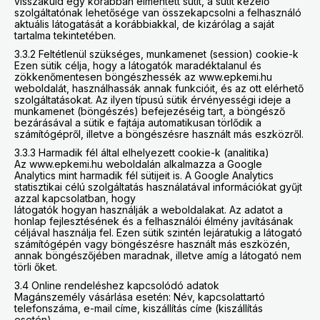
visszaküld egy korábban elmentett sütit, a sütit kezelő
szolgáltatónak lehetősége van összekapcsolni a felhasználó
aktuális látogatását a korábbiakkal, de kizárólag a saját
tartalma tekintetében.
3.3.2 Feltétlenül szükséges, munkamenet (session) cookie-k
Ezen sütik célja, hogy a látogatók maradéktalanul és
zökkenőmentesen böngészhessék az www.epkemi.hu
weboldalát, használhassák annak funkcióit, és az ott elérhető
szolgáltatásokat. Az ilyen típusú sütik érvényességi ideje a
munkamenet (böngészés) befejezéséig tart, a böngésző
bezárásával a sütik e fajtája automatikusan törlődik a
számítógépről, illetve a böngészésre használt más eszközről.
3.3.3 Harmadik fél által elhelyezett cookie-k (analitika)
Az www.epkemi.hu weboldalán alkalmazza a Google
Analytics mint harmadik fél sütijeit is. A Google Analytics
statisztikai célú szolgáltatás használatával információkat gyűjt
azzal kapcsolatban, hogy
látogatók hogyan használják a weboldalakat. Az adatot a
honlap fejlesztésének és a felhasználói élmény javításának
céljával használja fel. Ezen sütik szintén lejáratukig a látogató
számítógépén vagy böngészésre használt más eszközén,
annak böngészőjében maradnak, illetve amíg a látogató nem
törli őket.
3.4 Online rendeléshez kapcsolódó adatok
Magánszemély vásárlása esetén: Név, kapcsolattartó
telefonszáma, e-mail címe, kiszállítás címe (kiszállítás
esetén),