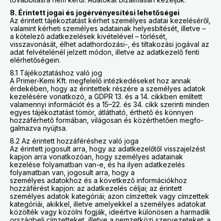
8. Érintett jogai és jogérvényesítési lehetőségei
Az érintett tájékoztatást kérhet személyes adatai kezeléséről,
valamint kérheti személyes adatainak helyesbítését, illetve –
a kötelező adatkezelések kivételével – törlését,
visszavonását, élhet adathordozási-, és tiltakozási jogával az
adat felvételénél jelzett módon, illetve az adatkezelő fenti
elérhetőségein.
8.1 Tájékoztatáshoz való jog
A Primer-Kemi Kft. megfelelő intézkedéseket hoz annak
érdekében, hogy az érintettek részére a személyes adatok
kezelésére vonatkozó, a GDPR 13. és a 14. cikkben említett
valamennyi információt és a 15–22. és 34. cikk szerinti minden
egyes tájékoztatást tömör, átlátható, érthető és könnyen
hozzáférhető formában, világosan és közérthetően megfo-
galmazva nyújtsa.
8.2 Az érintett hozzáféréshez való joga
Az érintett jogosult arra, hogy az adatkezelőtől visszajelzést
kapjon arra vonatkozóan, hogy személyes adatainak
kezelése folyamatban van-e, és ha ilyen adatkezelés
folyamatban van, jogosult arra, hogy a
személyes adatokhoz és a következő információkhoz
hozzáférést kapjon: az adatkezelés céljai; az érintett
személyes adatok kategóriái; azon címzettek vagy címzettek
kategóriái, akikkel, illetve amelyekkel a személyes adatokat
közölték vagy közölni fogják, ideértve különösen a harmadik
országbeli címzetteket, illetve a nemzetközi szervezeteket; a