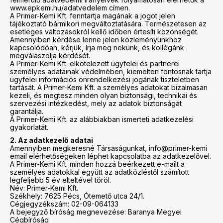
www.epkemi.hu/adatvedelem címen.
A Primer-Kemi Kft. fenntartja magának a jogot jelen
tájékoztató bármikori megváltoztatására. Természetesen az
esetleges változásokról kellő időben értesíti közönségét.
Amennyiben kérdése lenne jelen közleményünkhöz
kapcsolódóan, kérjük, írja meg nekünk, és kollégánk
megválaszolja kérdését.
A Primer-Kemi Kft. elkötelezett ügyfelei és partnerei
személyes adatainak védelmében, kiemelten fontosnak tartja
ügyfelei információs önrendelkezési jogának tiszteletben
tartását. A Primer-Kemi Kft. a személyes adatokat bizalmasan
kezeli, és megtesz minden olyan biztonsági, technikai és
szervezési intézkedést, mely az adatok biztonságát
garantálja.
A Primer-Kemi Kft. az alábbiakban ismerteti adatkezelési
gyakorlatát.
2. Az adatkezelő adatai
Amennyiben megkeresné Társaságunkat, info@primer-kemi
email elérhetőségeken léphet kapcsolatba az adatkezelővel.
A Primer-Kemi Kft. minden hozzá beérkezett e-mailt a
személyes adatokkal együtt az adatközléstől számított
legfeljebb 5 év elteltével töröl.
Név: Primer-Kemi Kft.
Székhely: 7625 Pécs, Ótemető utca 24/1.
Cégjegyzékszám: 02-09-064133
A bejegyző bíróság megnevezése: Baranya Megyei
Cégbíróság