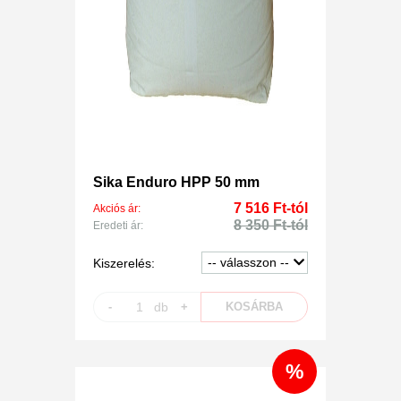
Sika Enduro HPP 50 mm
7 516 Ft-tól
Akciós ár:
8 350 Ft-tól
Eredeti ár:
Kiszerelés:
-
db
+
KOSÁRBA
%