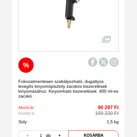
%
Fokozatmentesen szabályozható, dugattyús
levegős kinyomópisztoly zacskós kiszerelések
kinyomásához. Kinyomható kiszerelések: 400 ml-es
zacskó.
90 297 Ft
Akciós ár:
100 330 Ft
Eredeti ár:
Súly:
1,5 kg
-
db
+
KOSÁRBA