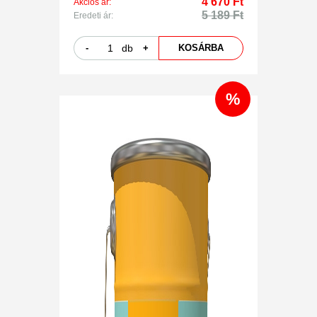
4 670 Ft
Akciós ár:
5 189 Ft
Eredeti ár:
-
db
+
KOSÁRBA
%