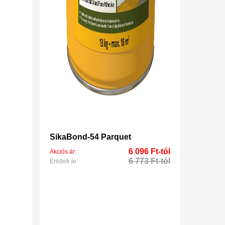
SikaBond-54 Parquet
6 096 Ft-tól
Akciós ár:
6 773 Ft-tól
Eredeti ár: