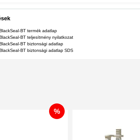
ések
 BlackSeal-BT termék adatlap
BlackSeal-BT teljesítmény nyilatkozat
BlackSeal-BT biztonsági adatlap
 BlackSeal-BT biztonsági adatlap SDS
%