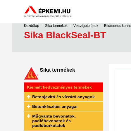
/
/
/
Kezdőlap
Sika termékek
Vízszigetelések
Bitumenes kenhe
Sika BlackSeal-BT
Sika termékek
Kiemelt kedvezményes termékek
Betonjavító és vízzáró anyagok
Betonkészítés anyagai
Műgyanta bevonatok,
padlóbevonatok és
padlóburkolatok