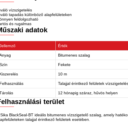
iváló vízszigetelés
iváló tapadás különböző alapfelületeken
önnyen feldolgozható
artós és rugalmas
Műszaki adatok
Jellemző
Érték
Anyag
Bitumenes szalag
Szín
Fekete
Kiszerelés
10 m
Felhasználás
Talajjal érintkező felületek vízszigetelé
Tárolás
12 hónapig száraz, hűvös helyen
Felhasználási terület
 Sika BlackSeal-BT ideális bitumenes vízszigetelő szalag, amely hatékon
lapfelületeken talajjal érintkező felületek esetében.