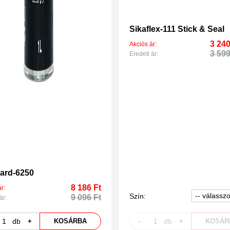
Sikaflex-111 Stick & Seal
3 240
Akciós ár:
3 599
Eredeti ár:
ard-6250
8 186 Ft
r:
Szín:
9 096 Ft
ár:
db
+
KOSÁRBA
-
db
+
KOSÁR