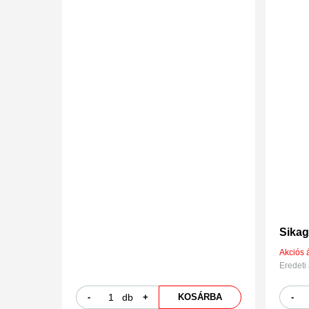
Sikag
Akciós á
Eredeti 
-
db
+
KOSÁRBA
-