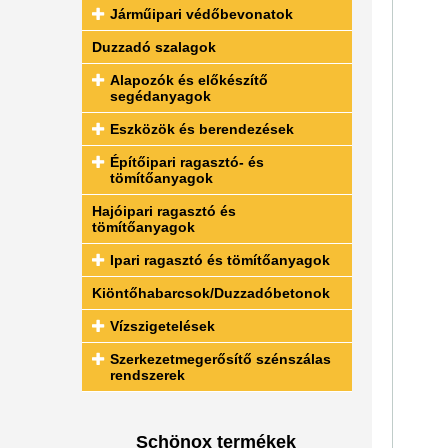
Járműipari védőbevonatok
Duzzadó szalagok
Alapozók és előkészítő
segédanyagok
Eszközök és berendezések
Építőipari ragasztó- és
tömítőanyagok
Hajóipari ragasztó és
tömítőanyagok
Ipari ragasztó és tömítőanyagok
Kiöntőhabarcsok/Duzzadóbetonok
Vízszigetelések
Szerkezetmegerősítő szénszálas
rendszerek
Schönox termékek