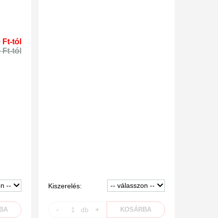
 Ft-tól
 Ft-tól
Kiszerelés:
BA
-
db
+
KOSÁRBA