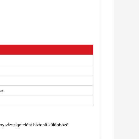
se
y vízszigetelést biztosít különböző