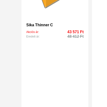
Sika Thinner C
43 571 Ft
Akciós ár:
48 412 Ft
Eredeti ár: