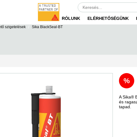
RÓLUNK
ELÉRHETŐSÉGÜNK
/
tő szigetelések
Sika BlackSeal-BT
%
A Sika® 
és ragasz
tapad.