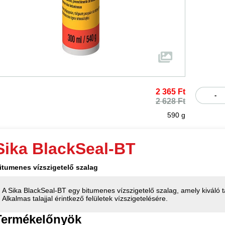
2 365 Ft
-
2 628 Ft
590 g
Sika BlackSeal-BT
itumenes vízszigetelő szalag
A Sika BlackSeal-BT egy bitumenes vízszigetelő szalag, amely kiváló t
Alkalmas talajjal érintkező felületek vízszigetelésére.
Termékelőnyök