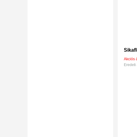
Sikaf
Akciós á
Eredeti 