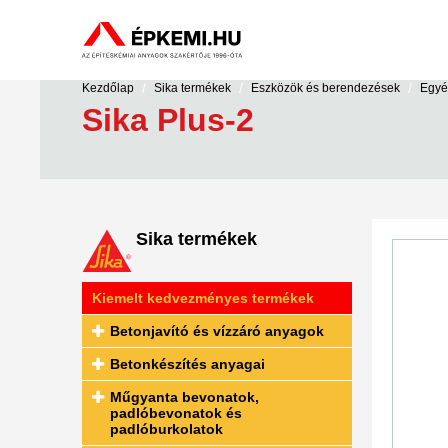
/
/
/
Kezdőlap
Sika termékek
Eszközök és berendezések
Egyé
Sika Plus-2
Sika termékek
Kiemelt kedvezményes termékek
Betonjavító és vízzáró anyagok
Betonkészítés anyagai
Műgyanta bevonatok,
padlóbevonatok és
padlóburkolatok