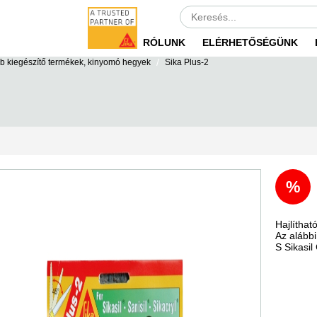
RÓLUNK
ELÉRHETŐSÉGÜNK
/
b kiegészítő termékek, kinyomó hegyek
Sika Plus-2
%
Hajlíthat
Az alább
S Sikasil