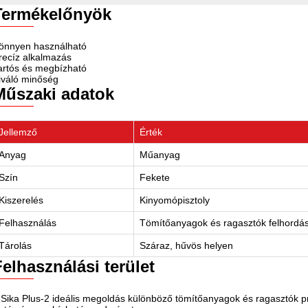
Termékelőnyök
önnyen használható
recíz alkalmazás
artós és megbízható
iváló minőség
Műszaki adatok
Jellemző
Érték
Anyag
Műanyag
Szín
Fekete
Kiszerelés
Kinyomópisztoly
Felhasználás
Tömítőanyagok és ragasztók felhordá
Tárolás
Száraz, hűvös helyen
Felhasználási terület
 Sika Plus-2 ideális megoldás különböző tömítőanyagok és ragasztók pr