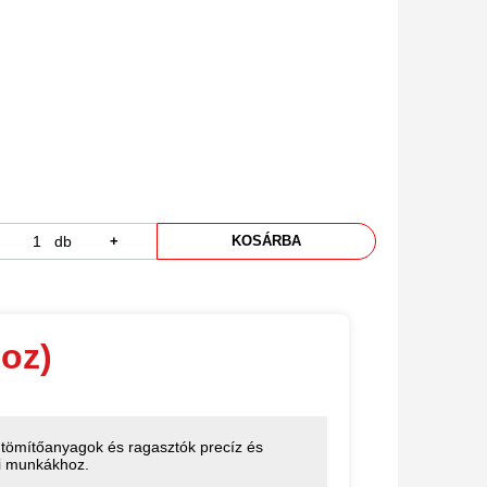
db
+
KOSÁRBA
oz)
tömítőanyagok és ragasztók precíz és
ási munkákhoz.