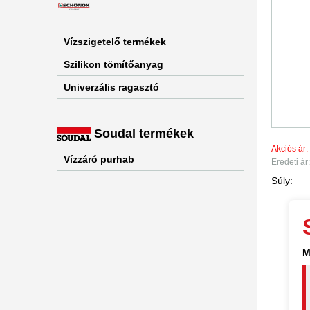
Vízszigetelő termékek
Szilikon tömítőanyag
Univerzális ragasztó
Soudal termékek
Akciós ár:
Vízzáró purhab
Eredeti ár:
Súly:
M