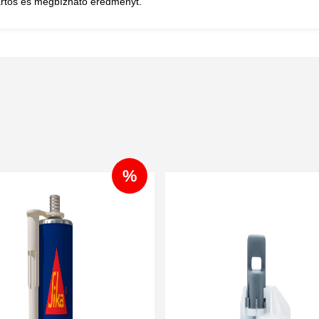
artós és megbízható eredményt.
%