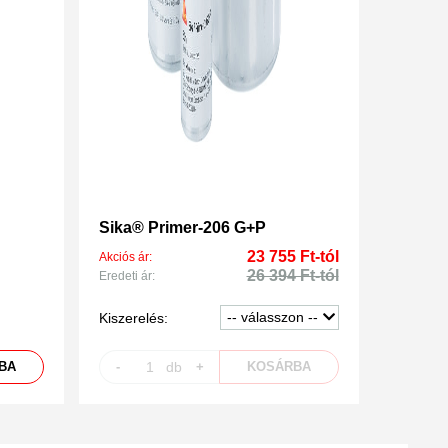
Sika® Primer-206 G+P
23 755 Ft-tól
Akciós ár:
26 394 Ft-tól
Eredeti ár:
Kiszerelés:
BA
-
db
+
KOSÁRBA