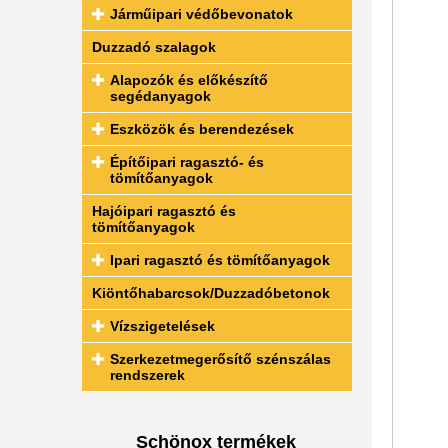
Járműipari védőbevonatok
Duzzadó szalagok
Alapozók és előkészítő
segédanyagok
Eszközök és berendezések
Építőipari ragasztó- és
tömítőanyagok
Hajóipari ragasztó és
tömítőanyagok
Ipari ragasztó és tömítőanyagok
Kiöntőhabarcsok/Duzzadóbetonok
Vízszigetelések
Szerkezetmegerősítő szénszálas
rendszerek
Schönox termékek