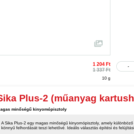
1 204 Ft
-
1 337 Ft
10 g
Sika Plus-2 (műanyag kartush
agas minőségű kinyomópisztoly
A Sika Plus-2 egy magas minőségű kinyomópisztoly, amely különböző 
könnyű felhordását teszi lehetővé. Ideális választás építési és felújít