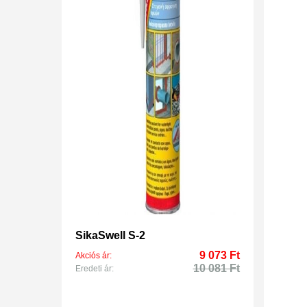
SikaSwell S-2
9 073 Ft
Akciós ár:
10 081 Ft
Eredeti ár: