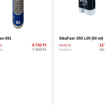
lex-591
SikaFast -555 L05 (50 ml)
6 742 Ft
12 
r:
Akciós ár:
7 492 Ft
14 
ár:
Eredeti ár: