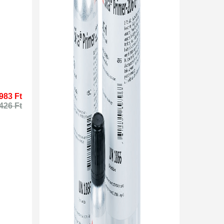
983 Ft
426 Ft