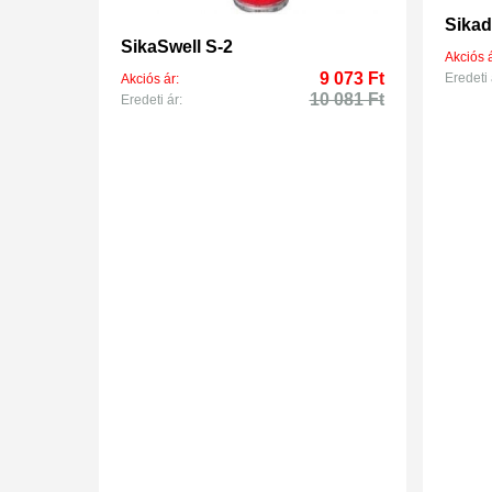
Sika
SikaSwell S-2
Akciós á
9 073 Ft
Eredeti 
Akciós ár:
10 081 Ft
Eredeti ár: