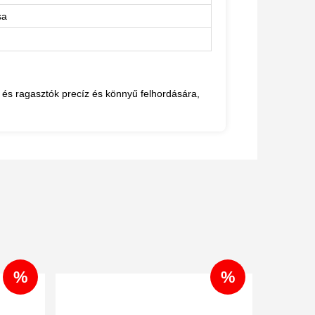
sa
és ragasztók precíz és könnyű felhordására,
%
%