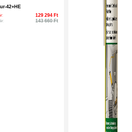
dur-42+HE
129 294 Ft
r:
143 660 Ft
ár: