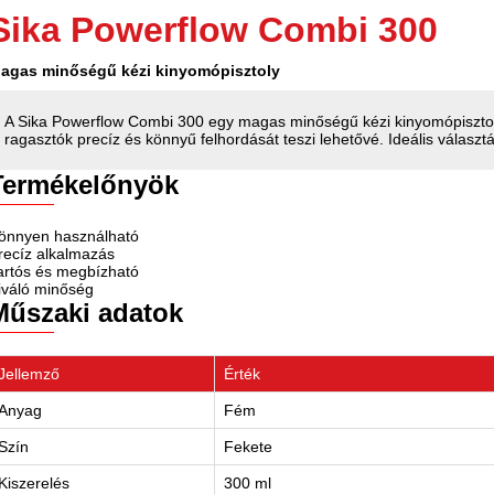
Sika Powerflow Combi 300
agas minőségű kézi kinyomópisztoly
A Sika Powerflow Combi 300 egy magas minőségű kézi kinyomópiszto
ragasztók precíz és könnyű felhordását teszi lehetővé. Ideális választá
Termékelőnyök
önnyen használható
recíz alkalmazás
artós és megbízható
iváló minőség
Műszaki adatok
Jellemző
Érték
Anyag
Fém
Szín
Fekete
Kiszerelés
300 ml