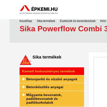
/
/
/
Kezdőlap
Sika termékek
Eszközök és berendezések
Kézi
Sika Powerflow Combi 
Sika termékek
Kiemelt kedvezményes termékek
Betonjavító és vízzáró anyagok
Betonkészítés anyagai
Műgyanta bevonatok,
padlóbevonatok és
padlóburkolatok