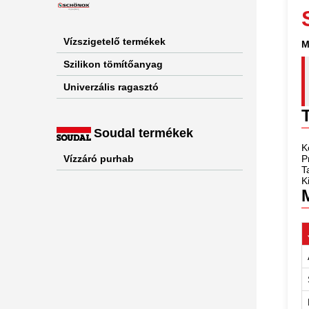
Vízszigetelő termékek
M
Szilikon tömítőanyag
Univerzális ragasztó
Soudal termékek
K
Vízzáró purhab
P
T
K