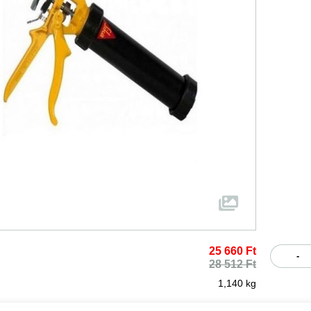
25 660 Ft
-
28 512 Ft
1,140 kg