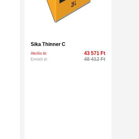
Sika Thinner C
43 571 Ft
Akciós ár:
48 412 Ft
Eredeti ár: