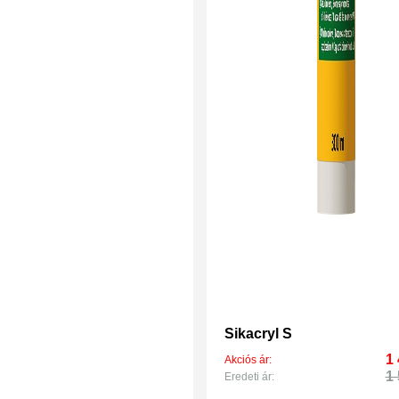
Sikacryl S
1 
Akciós ár:
1 
Eredeti ár: