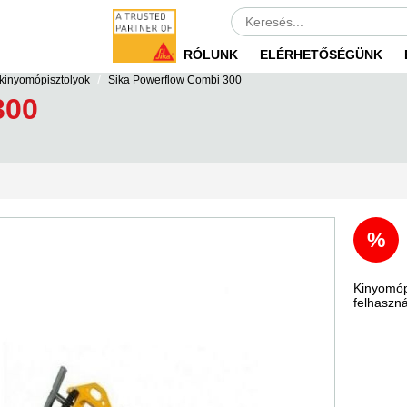
RÓLUNK
ELÉRHETŐSÉGÜNK
/
 kinyomópisztolyok
Sika Powerflow Combi 300
300
%
Kinyomóp
felhaszná