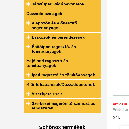
Járműipari védőbevonatok
Duzzadó szalagok
Alapozók és előkészítő
segédanyagok
Eszközök és berendezések
Építőipari ragasztó- és
tömítőanyagok
Hajóipari ragasztó és
tömítőanyagok
Ipari ragasztó és tömítőanyagok
Kiöntőhabarcsok/Duzzadóbetonok
Vízszigetelések
Szerkezetmegerősítő szénszálas
Akciós ár:
rendszerek
Eredeti ár:
Súly:
Schönox termékek