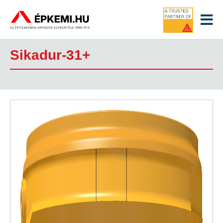
/
/
/
Kezdőlap
Sika termékek
Betonjavító és vízzáró anyagok
/
Műgyanta alapú betonjavító és ragasztórendszerek
Sikadur-31+
Sikadur-31+