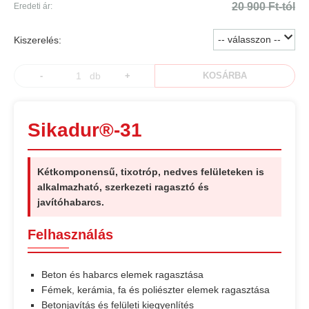
20 900 Ft-tól
Eredeti ár:
Kiszerelés:
-
db
+
KOSÁRBA
Sikadur®-31
Kétkomponensű, tixotróp, nedves felületeken is
alkalmazható, szerkezeti ragasztó és
javítóhabarcs.
Felhasználás
Beton és habarcs elemek ragasztása
Fémek, kerámia, fa és poliészter elemek ragasztása
Betonjavítás és felületi kiegyenlítés