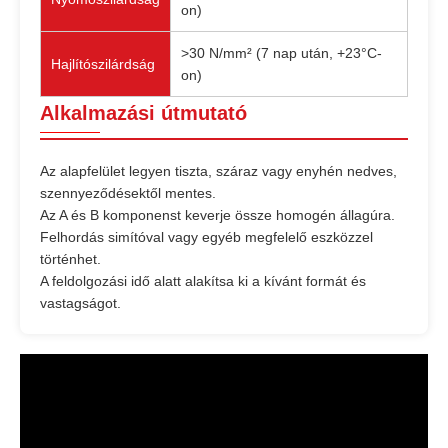
on)
>30 N/mm² (7 nap után, +23°C-
Hajlítószilárdság
on)
Alkalmazási útmutató
Az alapfelület legyen tiszta, száraz vagy enyhén nedves,
szennyeződésektől mentes.
Az A és B komponenst keverje össze homogén állagúra.
Felhordás simítóval vagy egyéb megfelelő eszközzel
történhet.
A feldolgozási idő alatt alakítsa ki a kívánt formát és
vastagságot.