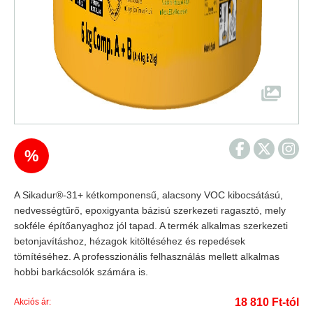
%
A Sikadur®-31+ kétkomponensű, alacsony VOC kibocsátású,
nedvességtűrő, epoxigyanta bázisú szerkezeti ragasztó, mely
sokféle építőanyaghoz jól tapad. A termék alkalmas szerkezeti
betonjavításhoz, hézagok kitöltéséhez és repedések
tömítéséhez. A professzionális felhasználás mellett alkalmas
hobbi barkácsolók számára is.
18 810 Ft-tól
Akciós ár: