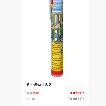
SikaSwell S-2
9 073 Ft
Akciós ár:
10 081 Ft
Eredeti ár: