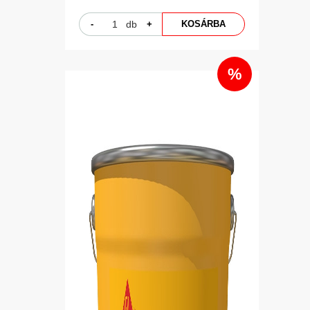
-
db
+
KOSÁRBA
%