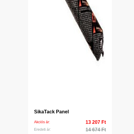
SikaTack Panel
13 207 Ft
Akciós ár:
14 674 Ft
Eredeti ár: