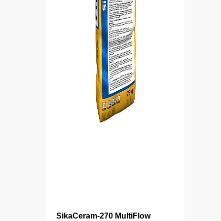
SikaCeram-270 MultiFlow