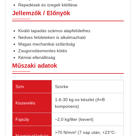
Repedések és üregek kitöltése
Jellemzők / Előnyök
Kiváló tapadás számos alapfelülethez
Nedves felületeken is alkalmazható
Magas mechanikai szilárdság
Zsugorodásmentes kötés
Kémiai ellenállóság
Műszaki adatok
Szín
Szürke
1-6-30 kg-os készlet (A+B
Kiszerelés
komponens)
Fajsúly
~2,0 kg/liter (kevert)
>70 N/mm² (7 nap után, +23°C-
Nyomószilárdság