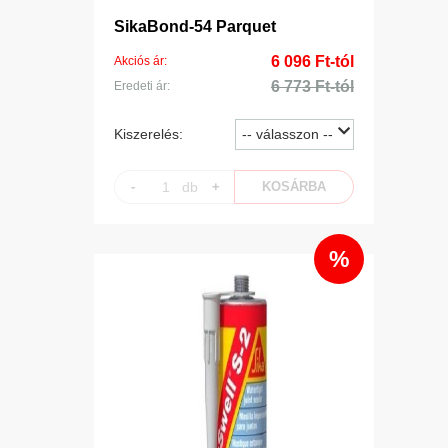
SikaBond-54 Parquet
6 096 Ft-tól
Akciós ár:
6 773 Ft-tól
Eredeti ár:
Kiszerelés:
-
db
+
KOSÁRBA
%