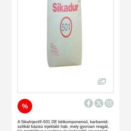
%
A SikaInject®-501 DE kétkomponensű, karbamid-
szilikát bázisú injektáló hab, mely gyorsan reagál,