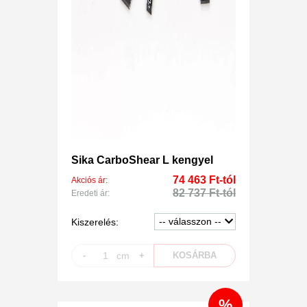
Sika CarboShear L kengyel
74 463 Ft-tól
Akciós ár:
82 737 Ft-tól
Eredeti ár:
Kiszerelés:
-
cm
+
KOSÁRBA
%