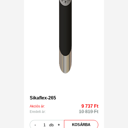
Sikaflex-265
9 737 Ft
Akciós ár:
10 819 Ft
Eredeti ár:
-
db
+
KOSÁRBA