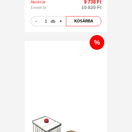
9 738 Ft
Akciós ár:
10 820 Ft
Eredeti ár:
-
db
+
KOSÁRBA
%