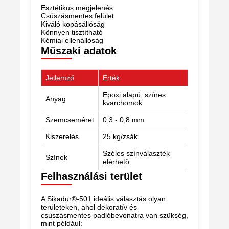
Esztétikus megjelenés
Csúszásmentes felület
Kiváló kopásállóság
Könnyen tisztítható
Kémiai ellenállóság
Műszaki adatok
Jellemző
Érték
Epoxi alapú, színes
Anyag
kvarchomok
Szemcseméret
0,3 - 0,8 mm
Kiszerelés
25 kg/zsák
Széles színválaszték
Színek
elérhető
Felhasználási terület
A Sikadur®-501 ideális választás olyan
területeken, ahol dekoratív és
csúszásmentes padlóbevonatra van szükség,
mint például: