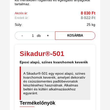
kis mértékben rugalmas és égésgátló anyagokat
tartalmaz.
8 030 Ft
Akciós ár:
8 922 Ft
Eredeti ár:
Súly:
25 kg
-
db
+
KOSÁRBA
Sikadur®-501
Epoxi alapú, színes kvarchomok keverék
A Sikadur®-501 egy epoxi alapú, színes
kvarchomok keverék, amelyet dekoratív
és csúszásmentes padlóbevonatok
készítéséhez használnak. Alkalmas
beltéri és kültéri alkalmazásokhoz
egyaránt.
Termékelőnyök